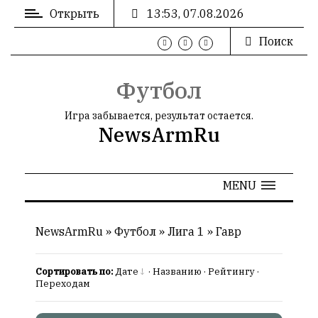
Открыть
13:53, 07.08.2026
Поиск
ВХОД
/
РЕГИСТРАЦИЯ
Футбол
Игра забывается, результат остается.
NewsArmRu
РЕКЛАМА
MENU
РЕКЛАМА
NewsArmRu
»
Футбол
»
Лига 1
»
Гавр
Сортировать по:
Дате
·
Названию
·
Рейтингу
·
СТАТИСТИКА
Переходам