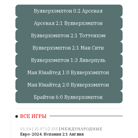
Вулверхэмптон 0:2 Арсенал
Онлайн
всего:
Арсенал 2:1 Вулверхэмптон
1
Гостей:
Вулверхэмптон 2:1 Тоттенхэм
1
Вулверхэмптон 2:1 Ман Сити
Пользователей:
0
Вулверхэмптон 1:3 Ливерпуль
Ман Юнайтед 1:0 Вулверхэмптон
НАШИ
Ман Юнайтед 2:0 Вулверхэмптон
ПРАВИЛА
Брайтон 6:0 Вулверхэмптон
Тонкие
материалы
для
ВСЕ ИГРЫ
независимо
мыслящих.
01:34 | 15.07 |
355
|
МЕЖДУНАРОДНЫЕ
Евро-2024. Испания 2:1 Англия