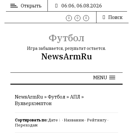
Открыть
06:06, 06.08.2026
Поиск
ВХОД
/
РЕГИСТРАЦИЯ
Футбол
Игра забывается, результат остается.
NewsArmRu
РЕКЛАМА
MENU
РЕКЛАМА
NewsArmRu
»
Футбол
»
AПЛ
»
Вулверхэмптон
СТАТИСТИКА
Сортировать по:
Дате
·
Названию
·
Рейтингу
·
Переходам