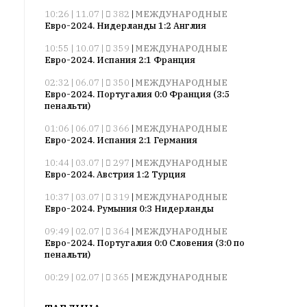
Сайт
10:26 | 11.07 |
382
|
МЕЖДУНАРОДНЫЕ
обновляется
Евро-2024. Нидерланды 1:2 Англия
с
большим
10:55 | 10.07 |
359
|
МЕЖДУНАРОДНЫЕ
Евро-2024. Испания 2:1 Франция
трудом,
но
02:32 | 06.07 |
350
|
МЕЖДУНАРОДНЫЕ
с
Евро-2024. Португалия 0:0 Франция (3:5
пенальти)
душой.
01:06 | 06.07 |
366
|
МЕЖДУНАРОДНЫЕ
Редакция
Евро-2024. Испания 2:1 Германия
не
10:44 | 03.07 |
297
|
МЕЖДУНАРОДНЫЕ
лезет
Евро-2024. Австрия 1:2 Турция
в
авторские
10:37 | 03.07 |
319
|
МЕЖДУНАРОДНЫЕ
Евро-2024. Румыния 0:3 Нидерланды
тексты,
не
09:49 | 02.07 |
364
|
МЕЖДУНАРОДНЫЕ
кромсает
Евро-2024. Португалия 0:0 Словения (3:0 по
их
пенальти)
и
00:29 | 02.07 |
365
|
МЕЖДУНАРОДНЫЕ
не
Евро-2024. Франция 1:0 Бельгия
искажает