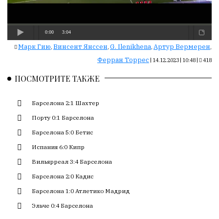
Сайт
обновляется
с
большим
трудом,
Марк Гию
Винсент Янссен
G. Ilenikhena
Артур Вермерен
,
,
,
,
но
Ферран Торрес
|
14.12.2023 | 10:48
|
418
с
душой.
ПОСМОТРИТЕ ТАКЖЕ
Редакция
Барселона 2:1 Шахтер
не
лезет
Порту 0:1 Барселона
в
Барселона 5:0 Бетис
авторские
Испания 6:0 Кипр
тексты,
не
Вильярреал 3:4 Барселона
кромсает
Барселона 2:0 Кадис
их
Барселона 1:0 Атлетико Мадрид
и
не
Эльче 0:4 Барселона
искажает