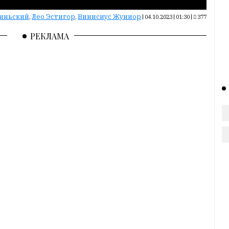
иньский
Лео Эстигор
Винисиус Жуниор
,
,
|
04.10.2023 | 01:30
|
377
РЕКЛАМА