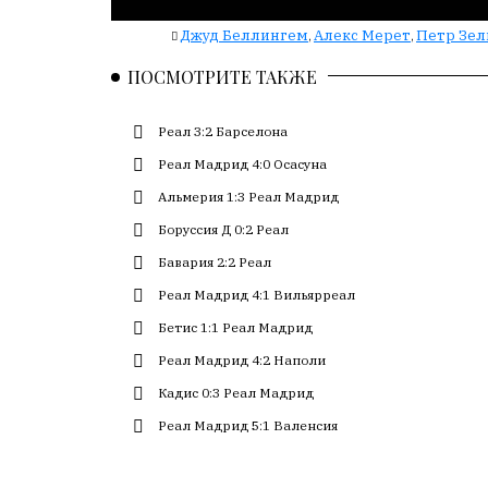
с
Джуд Беллингем
Алекс Мерет
Петр Зел
,
,
большим
трудом,
ПОСМОТРИТЕ ТАКЖЕ
но
с
Реал 3:2 Барселона
душой.
Реал Мадрид 4:0 Осасуна
Редакция
Альмерия 1:3 Реал Мадрид
не
лезет
Боруссия Д 0:2 Реал
в
Бавария 2:2 Реал
авторские
Реал Мадрид 4:1 Вильярреал
тексты,
не
Бетис 1:1 Реал Мадрид
кромсает
Реал Мадрид 4:2 Наполи
их
Кадис 0:3 Реал Мадрид
и
не
Реал Мадрид 5:1 Валенсия
искажает
смысл.