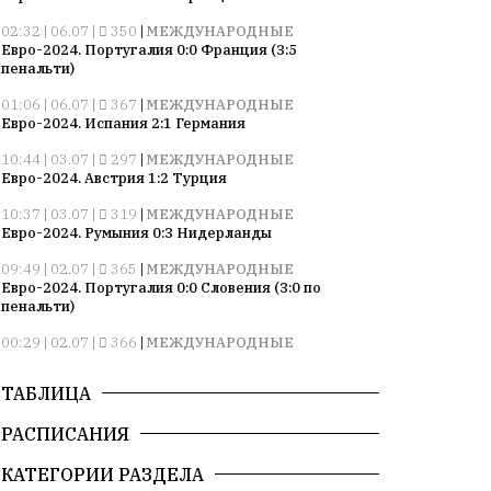
02:32 | 06.07 |
350
|
МЕЖДУНАРОДНЫЕ
Евро-2024. Португалия 0:0 Франция (3:5
пенальти)
01:06 | 06.07 |
367
|
МЕЖДУНАРОДНЫЕ
Евро-2024. Испания 2:1 Германия
10:44 | 03.07 |
297
|
МЕЖДУНАРОДНЫЕ
Евро-2024. Австрия 1:2 Турция
10:37 | 03.07 |
319
|
МЕЖДУНАРОДНЫЕ
Евро-2024. Румыния 0:3 Нидерланды
09:49 | 02.07 |
365
|
МЕЖДУНАРОДНЫЕ
Евро-2024. Португалия 0:0 Словения (3:0 по
пенальти)
00:29 | 02.07 |
366
|
МЕЖДУНАРОДНЫЕ
Евро-2024. Франция 1:0 Бельгия
ТАБЛИЦА
10:52 | 27.06 |
364
|
МЕЖДУНАРОДНЫЕ
Евро-2024. Грузия 2:0 Португалия
РАСПИСАНИЯ
10:22 | 27.06 |
314
|
МЕЖДУНАРОДНЫЕ
Евро-2024. Чехия 1:2 Турция
КАТЕГОРИИ РАЗДЕЛА