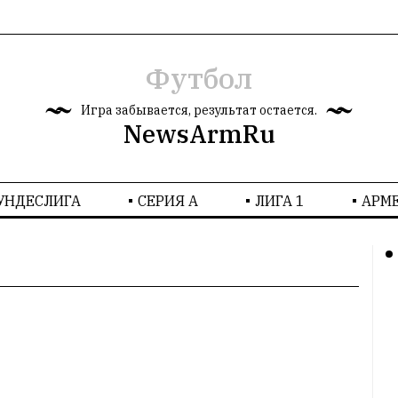
Футбол
Игра забывается, результат остается.
NewsArmRu
УНДЕСЛИГА
СЕРИЯ А
ЛИГА 1
AРМ