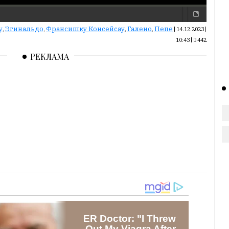
у
Эгинальдо
Франсишку Консейсау
Галено
Пепе
,
,
,
,
|
14.12.2023 |
10:43
|
442
РЕКЛАМА