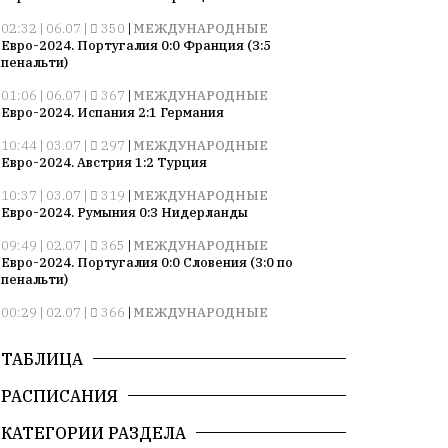
02:32 | 06.07 |
350
|
МЕЖДУНАРОДНЫЕ
Евро-2024. Португалия 0:0 Франция (3:5
пенальти)
01:06 | 06.07 |
367
|
МЕЖДУНАРОДНЫЕ
Евро-2024. Испания 2:1 Германия
10:44 | 03.07 |
297
|
МЕЖДУНАРОДНЫЕ
Евро-2024. Австрия 1:2 Турция
10:37 | 03.07 |
319
|
МЕЖДУНАРОДНЫЕ
Евро-2024. Румыния 0:3 Нидерланды
09:49 | 02.07 |
365
|
МЕЖДУНАРОДНЫЕ
Евро-2024. Португалия 0:0 Словения (3:0 по
пенальти)
00:29 | 02.07 |
366
|
МЕЖДУНАРОДНЫЕ
Евро-2024. Франция 1:0 Бельгия
ТАБЛИЦА
10:52 | 27.06 |
364
|
МЕЖДУНАРОДНЫЕ
Евро-2024. Грузия 2:0 Португалия
РАСПИСАНИЯ
10:22 | 27.06 |
314
|
МЕЖДУНАРОДНЫЕ
Евро-2024. Чехия 1:2 Турция
КАТЕГОРИИ РАЗДЕЛА