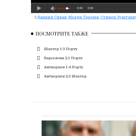
с
большим
Даниил Сикан
Мехди Тареми
Стивен Эуштаки
,
,
трудом,
но
с
ПОСМОТРИТЕ ТАКЖЕ
душой.
Шахтер 1:3 Порту
Редакция
не
Барселона 2:1 Порту
лезет
Антверпен 1:4 Порту
в
Антверпен 2:3 Шахтер
авторские
тексты,
не
кромсает
их
и
не
искажает
смысл.