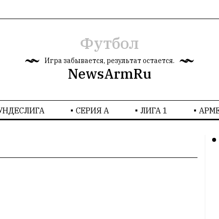
Футбол
Игра забывается, результат остается.
NewsArmRu
УНДЕСЛИГА
СЕРИЯ А
ЛИГА 1
AРМ