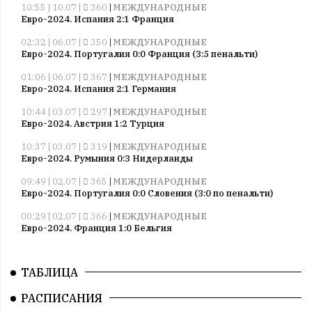
10:55 | 10.07 |
360
|
МЕЖДУНАРОДНЫЕ
Евро-2024. Испания 2:1 Франция
02:32 | 06.07 |
350
|
МЕЖДУНАРОДНЫЕ
Евро-2024. Португалия 0:0 Франция (3:5 пенальти)
01:06 | 06.07 |
367
|
МЕЖДУНАРОДНЫЕ
Евро-2024. Испания 2:1 Германия
10:44 | 03.07 |
297
|
МЕЖДУНАРОДНЫЕ
Евро-2024. Австрия 1:2 Турция
10:37 | 03.07 |
319
|
МЕЖДУНАРОДНЫЕ
Евро-2024. Румыния 0:3 Нидерланды
09:49 | 02.07 |
365
|
МЕЖДУНАРОДНЫЕ
Евро-2024. Португалия 0:0 Словения (3:0 по пенальти)
00:29 | 02.07 |
366
|
МЕЖДУНАРОДНЫЕ
Евро-2024. Франция 1:0 Бельгия
10:52 | 27.06 |
364
|
МЕЖДУНАРОДНЫЕ
Евро-2024. Грузия 2:0 Португалия
ТАБЛИЦА
10:22 | 27.06 |
314
|
МЕЖДУНАРОДНЫЕ
РАСПИСАНИЯ
Евро-2024. Чехия 1:2 Турция