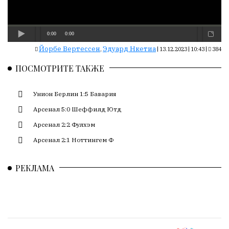
Сайт
обновляется
с
большим
трудом,
Йорбе Вертессен
Эдуард Нкетиа
,
|
13.12.2023 | 10:43
|
384
но
ПОСМОТРИТЕ ТАКЖЕ
с
душой.
Унион Берлин 1:5 Бавария
Редакция
Арсенал 5:0 Шеффилд Ютд
не
лезет
Арсенал 2:2 Фулхэм
в
Арсенал 2:1 Ноттингем Ф
авторские
тексты,
РЕКЛАМА
не
кромсает
их
и
не
искажает