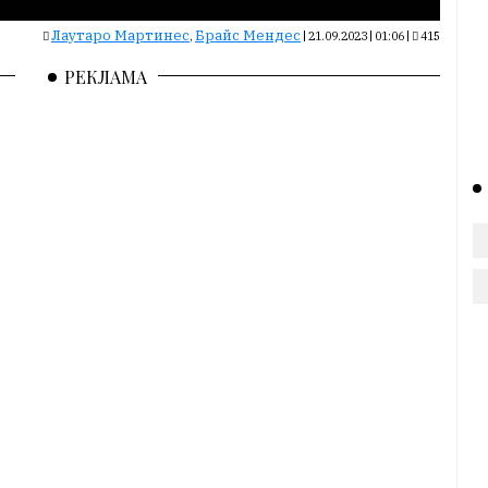
Лаутаро Мартинес
Брайс Мендес
,
|
21.09.2023 | 01:06
|
415
РЕКЛАМА