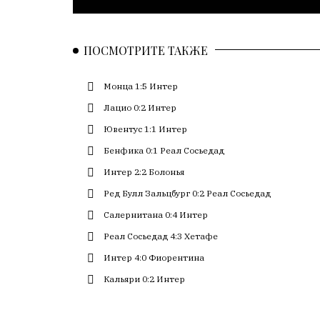
с
большим
трудом,
ПОСМОТРИТЕ ТАКЖЕ
но
с
Монца 1:5 Интер
душой.
Лацио 0:2 Интер
Редакция
Ювентус 1:1 Интер
не
лезет
Бенфика 0:1 Реал Сосьедад
в
Интер 2:2 Болонья
авторские
Ред Булл Зальцбург 0:2 Реал Сосьедад
тексты,
не
Салернитана 0:4 Интер
кромсает
Реал Сосьедад 4:3 Хетафе
их
Интер 4:0 Фиорентина
и
не
Кальяри 0:2 Интер
искажает
смысл.