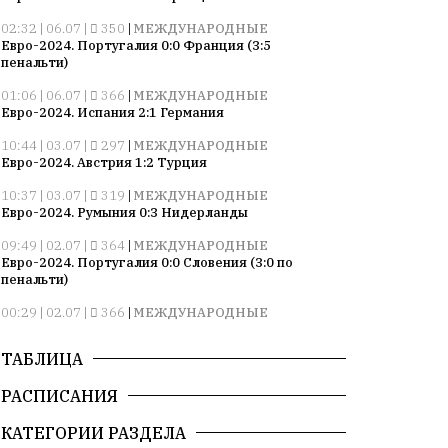
02:32 | 06.07 |
350
|
МЕЖДУНАРОДНЫЕ
Евро-2024. Португалия 0:0 Франция (3:5
пенальти)
01:06 | 06.07 |
366
|
МЕЖДУНАРОДНЫЕ
Евро-2024. Испания 2:1 Германия
10:44 | 03.07 |
297
|
МЕЖДУНАРОДНЫЕ
Евро-2024. Австрия 1:2 Турция
10:37 | 03.07 |
319
|
МЕЖДУНАРОДНЫЕ
Евро-2024. Румыния 0:3 Нидерланды
09:49 | 02.07 |
364
|
МЕЖДУНАРОДНЫЕ
Евро-2024. Португалия 0:0 Словения (3:0 по
пенальти)
00:29 | 02.07 |
366
|
МЕЖДУНАРОДНЫЕ
Евро-2024. Франция 1:0 Бельгия
ТАБЛИЦА
10:52 | 27.06 |
363
|
МЕЖДУНАРОДНЫЕ
Евро-2024. Грузия 2:0 Португалия
РАСПИСАНИЯ
10:22 | 27.06 |
313
|
МЕЖДУНАРОДНЫЕ
Евро-2024. Чехия 1:2 Турция
КАТЕГОРИИ РАЗДЕЛА