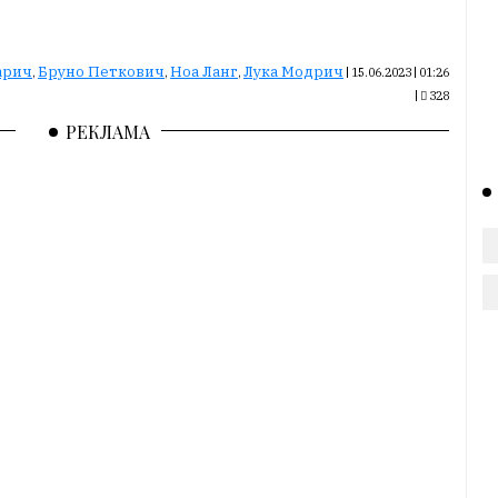
арич
Бруно Петкович
Ноа Ланг
Лука Модрич
,
,
,
|
15.06.2023 | 01:26
|
328
РЕКЛАМА