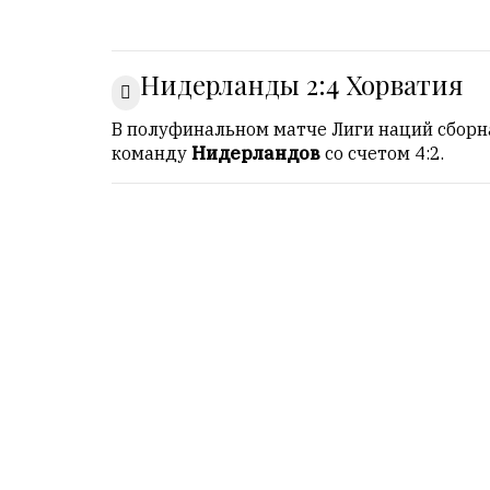
Онлайн
всего:
1
Нидерланды 2:4 Хорватия
Гостей:
1
В полуфинальном матче Лиги наций сбор
Пользователей:
команду
Нидерландов
со счетом 4:2.
0
НАШИ
ПРАВИЛА
Тонкие
материалы
для
независимо
мыслящих.
Сайт
обновляется