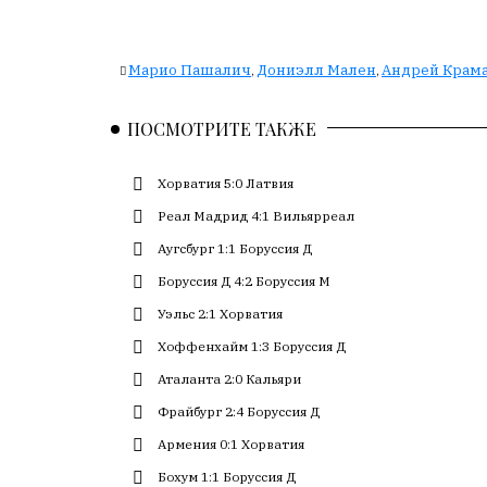
с
большим
трудом,
Марио Пашалич
Дониэлл Мален
Андрей Крам
,
,
но
с
ПОСМОТРИТЕ ТАКЖЕ
душой.
Редакция
Хорватия 5:0 Латвия
не
Реал Мадрид 4:1 Вильярреал
лезет
Аугсбург 1:1 Боруссия Д
в
авторские
Боруссия Д 4:2 Боруссия М
тексты,
Уэльс 2:1 Хорватия
не
кромсает
Хоффенхайм 1:3 Боруссия Д
их
Аталанта 2:0 Кальяри
и
Фрайбург 2:4 Боруссия Д
не
искажает
Армения 0:1 Хорватия
смысл.
Бохум 1:1 Боруссия Д