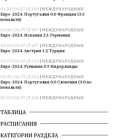
02:32 | 06.07 |
350
|
МЕЖДУНАРОДНЫЕ
Евро-2024. Португалия 0:0 Франция (3:5
пенальти)
01:06 | 06.07 |
367
|
МЕЖДУНАРОДНЫЕ
Евро-2024. Испания 2:1 Германия
10:44 | 03.07 |
297
|
МЕЖДУНАРОДНЫЕ
Евро-2024. Австрия 1:2 Турция
10:37 | 03.07 |
319
|
МЕЖДУНАРОДНЫЕ
Евро-2024. Румыния 0:3 Нидерланды
09:49 | 02.07 |
364
|
МЕЖДУНАРОДНЫЕ
Евро-2024. Португалия 0:0 Словения (3:0 по
пенальти)
00:29 | 02.07 |
366
|
МЕЖДУНАРОДНЫЕ
Евро-2024. Франция 1:0 Бельгия
ТАБЛИЦА
10:52 | 27.06 |
364
|
МЕЖДУНАРОДНЫЕ
Евро-2024. Грузия 2:0 Португалия
РАСПИСАНИЯ
10:22 | 27.06 |
314
|
МЕЖДУНАРОДНЫЕ
Евро-2024. Чехия 1:2 Турция
КАТЕГОРИИ РАЗДЕЛА