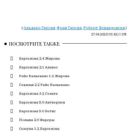
Сайт
обновляется
с
большим
трудом,
Альваро Гарсия
Фран Гарсия
Роберт Левандовски
,
,
|
но
27.04.2023 | 01:42
|
335
с
ПОСМОТРИТЕ ТАКЖЕ
душой.
Редакция
Барселона 2:4 Жирона
не
Барселона 2:1 Алавес
лезет
Райо Вальекано 1:2 Жирона
в
авторские
Севилья 2:2 Райо Вальекано
тексты,
Барселона 3:2 Сельта
не
кромсает
Барселона 5:0 Антверпен
их
Барселона 5:0 Бетис
и
Польша 2:0 Фареры
не
искажает
Осасуна 1:2 Барселона