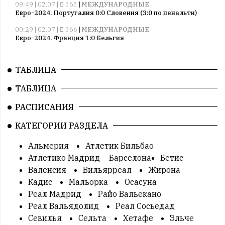
09:49 | 02.07 |
365
|
МЕЖДУНАРОДНЫЕ
Евро-2024. Португалия 0:0 Словения (3:0 по пенальти)
00:29 | 02.07 |
366
|
МЕЖДУНАРОДНЫЕ
Евро-2024. Франция 1:0 Бельгия
10:52 | 27.06 |
364
|
МЕЖДУНАРОДНЫЕ
Евро-2024. Грузия 2:0 Португалия
ТАБЛИЦА
10:22 | 27.06 |
314
|
МЕЖДУНАРОДНЫЕ
ТАБЛИЦА
Евро-2024. Чехия 1:2 Турция
09:44 | 27.06 |
269
|
МЕЖДУНАРОДНЫЕ
РАСПИСАНИЯ
Евро-2024. Словакия 1:1 Румыния
КАТЕГОРИИ РАЗДЕЛА
09:22 | 27.06 |
312
|
МЕЖДУНАРОДНЫЕ
Евро-2024. Украина 0:0 Бельгия
Альмерия
Атлетик Бильбао
02:17 | 26.06 |
310
|
МЕЖДУНАРОДНЫЕ
Атлетико Мадрид
Барселона
Бетис
Евро-2024. Дания 0:0 Сербия
Валенсия
Вильярреал
Жирона
02:10 | 26.06 |
304
|
МЕЖДУНАРОДНЫЕ
Кадис
Мальорка
Осасуна
Евро-2024. Англия 0:0 Словения
Реал Мадрид
Райо Вальекано
00:10 | 26.06 |
Реал Вальядолид
313
|
МЕЖДУНАРОДНЫЕ
Реал Сосьедад
Евро-2024. Нидерланды 2:3 Австрия
Севилья
Сельта
Хетафе
Эльче