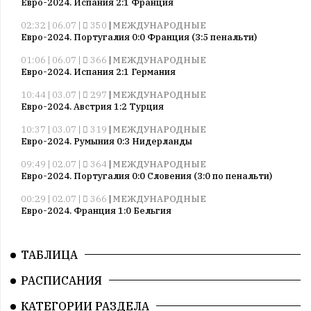
Евро-2024. Испания 2:1 Франция
02:32 | 06.07 |
350
|
МЕЖДУНАРОДНЫЕ
Евро-2024. Португалия 0:0 Франция (3:5 пенальти)
01:06 | 06.07 |
366
|
МЕЖДУНАРОДНЫЕ
Евро-2024. Испания 2:1 Германия
10:44 | 03.07 |
297
|
МЕЖДУНАРОДНЫЕ
Евро-2024. Австрия 1:2 Турция
10:37 | 03.07 |
319
|
МЕЖДУНАРОДНЫЕ
Евро-2024. Румыния 0:3 Нидерланды
09:49 | 02.07 |
364
|
МЕЖДУНАРОДНЫЕ
Евро-2024. Португалия 0:0 Словения (3:0 по пенальти)
00:29 | 02.07 |
366
|
МЕЖДУНАРОДНЫЕ
Евро-2024. Франция 1:0 Бельгия
10:52 | 27.06 |
363
|
МЕЖДУНАРОДНЫЕ
Евро-2024. Грузия 2:0 Португалия
ТАБЛИЦА
10:22 | 27.06 |
314
|
МЕЖДУНАРОДНЫЕ
РАСПИСАНИЯ
Евро-2024. Чехия 1:2 Турция
09:44 | 27.06 |
268
|
МЕЖДУНАРОДНЫЕ
КАТЕГОРИИ РАЗДЕЛА