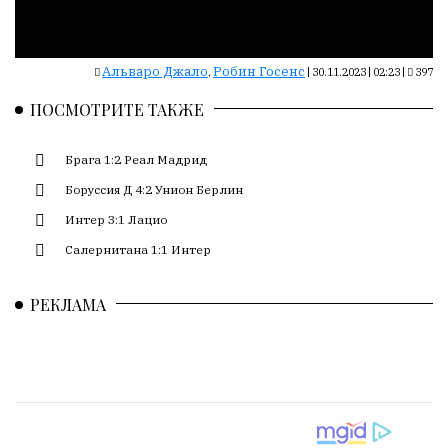
Сайт
обновляется
с
большим
Альваро Джало
Робин Госенс
,
|
30.11.2023 | 02:23
|
397
трудом,
ПОСМОТРИТЕ ТАКЖЕ
но
с
душой.
Брага 1:2 Реал Мадрид
Боруссия Д 4:2 Унион Берлин
Редакция
не
Интер 3:1 Лацио
лезет
Салернитана 1:1 Интер
в
авторские
РЕКЛАМА
тексты,
не
кромсает
их
и
не
искажает