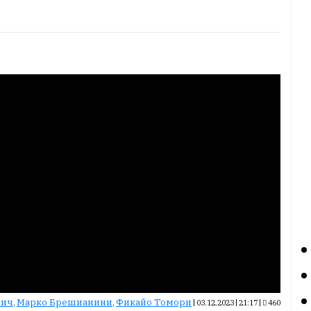
шич
Марко Брешианини
Фикайо Томори
,
,
|
03.12.2023 | 21:17
|
460