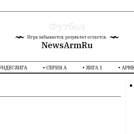
Футбол
Игра забывается, результат остается.
NewsArmRu
УНДЕСЛИГА
СЕРИЯ А
ЛИГА 1
AРМ