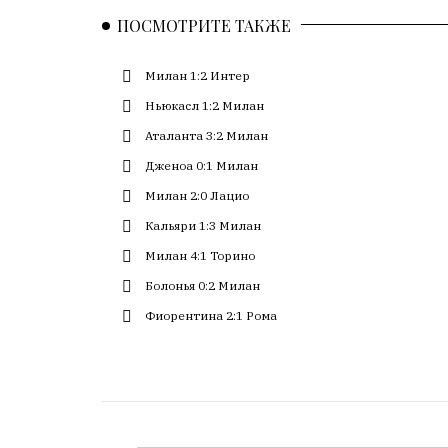
с
ПОСМОТРИТЕ ТАКЖЕ
большим
трудом,
Милан 1:2 Интер
но
с
Ньюкасл 1:2 Милан
душой.
Аталанта 3:2 Милан
Редакция
Дженоа 0:1 Милан
не
Милан 2:0 Лацио
лезет
Кальяри 1:3 Милан
в
авторские
Милан 4:1 Торино
тексты,
Болонья 0:2 Милан
не
Фиорентина 2:1 Рома
кромсает
их
и
не
искажает
смысл.