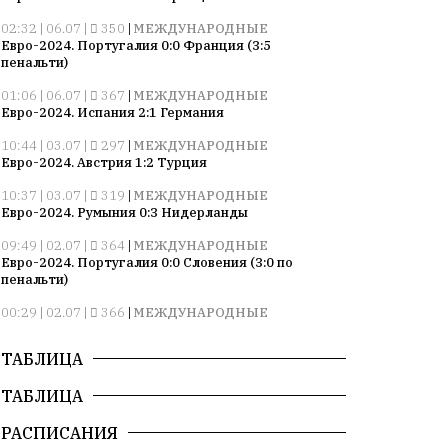
02:32 | 06.07 |
350
|
МЕЖДУНАРОДНЫЕ
Евро-2024. Португалия 0:0 Франция (3:5
пенальти)
01:06 | 06.07 |
367
|
МЕЖДУНАРОДНЫЕ
Евро-2024. Испания 2:1 Германия
10:44 | 03.07 |
297
|
МЕЖДУНАРОДНЫЕ
Евро-2024. Австрия 1:2 Турция
10:37 | 03.07 |
319
|
МЕЖДУНАРОДНЫЕ
Евро-2024. Румыния 0:3 Нидерланды
09:49 | 02.07 |
364
|
МЕЖДУНАРОДНЫЕ
Евро-2024. Португалия 0:0 Словения (3:0 по
пенальти)
00:29 | 02.07 |
366
|
МЕЖДУНАРОДНЫЕ
Евро-2024. Франция 1:0 Бельгия
ТАБЛИЦА
10:52 | 27.06 |
363
|
МЕЖДУНАРОДНЫЕ
Евро-2024. Грузия 2:0 Португалия
ТАБЛИЦА
10:22 | 27.06 |
314
|
МЕЖДУНАРОДНЫЕ
Евро-2024. Чехия 1:2 Турция
РАСПИСАНИЯ