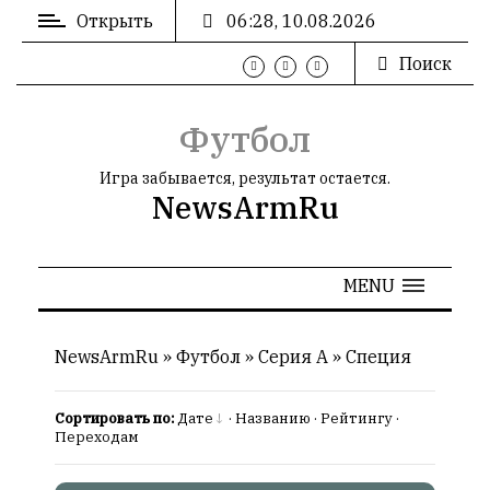
Открыть
06:28, 10.08.2026
Поиск
ВХОД
/
РЕГИСТРАЦИЯ
Футбол
Игра забывается, результат остается.
NewsArmRu
РЕКЛАМА
MENU
РЕКЛАМА
NewsArmRu
»
Футбол
»
Серия А
»
Специя
Сортировать по:
Дате
·
Названию
·
Рейтингу
·
СТАТИСТИКА
Переходам