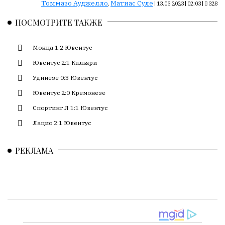
Сайт
Томмазо Ауджелло
Матиас Суле
,
|
13.03.2023 | 02:03
|
328
обновляется
ПОСМОТРИТЕ ТАКЖЕ
с
большим
трудом,
Монца 1:2 Ювентус
но
Ювентус 2:1 Кальяри
с
Удинезе 0:3 Ювентус
душой.
Ювентус 2:0 Кремонезе
Редакция
Спортинг Л 1:1 Ювентус
не
лезет
Лацио 2:1 Ювентус
в
авторские
РЕКЛАМА
тексты,
не
кромсает
их
и
не
искажает