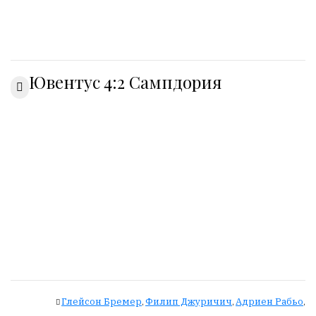
Онлайн
всего:
1
Ювентус 4:2 Сампдория
Гостей:
1
Пользователей:
0
НАШИ
ПРАВИЛА
Тонкие
материалы
для
независимо
мыслящих.
Глейсон Бремер
Филип Джуричич
Адриен Рабьо
,
,
,