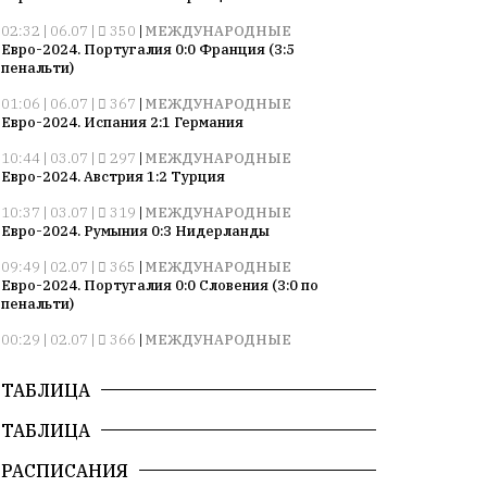
02:32 | 06.07 |
350
|
МЕЖДУНАРОДНЫЕ
Евро-2024. Португалия 0:0 Франция (3:5
пенальти)
01:06 | 06.07 |
367
|
МЕЖДУНАРОДНЫЕ
Евро-2024. Испания 2:1 Германия
10:44 | 03.07 |
297
|
МЕЖДУНАРОДНЫЕ
Евро-2024. Австрия 1:2 Турция
10:37 | 03.07 |
319
|
МЕЖДУНАРОДНЫЕ
Евро-2024. Румыния 0:3 Нидерланды
09:49 | 02.07 |
365
|
МЕЖДУНАРОДНЫЕ
Евро-2024. Португалия 0:0 Словения (3:0 по
пенальти)
00:29 | 02.07 |
366
|
МЕЖДУНАРОДНЫЕ
Евро-2024. Франция 1:0 Бельгия
ТАБЛИЦА
10:52 | 27.06 |
364
|
МЕЖДУНАРОДНЫЕ
Евро-2024. Грузия 2:0 Португалия
ТАБЛИЦА
10:22 | 27.06 |
314
|
МЕЖДУНАРОДНЫЕ
Евро-2024. Чехия 1:2 Турция
РАСПИСАНИЯ