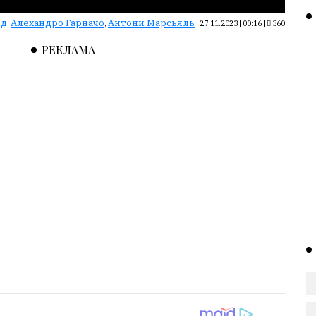
рд
Алехандро Гарначо
Антони Марсьяль
,
,
|
27.11.2023 | 00:16
|
360
РЕКЛАМА