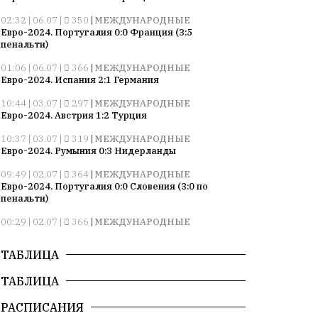
02:32 | 06.07 |
350
|
МЕЖДУНАРОДНЫЕ
Евро-2024. Португалия 0:0 Франция (3:5
пенальти)
01:06 | 06.07 |
366
|
МЕЖДУНАРОДНЫЕ
Евро-2024. Испания 2:1 Германия
10:44 | 03.07 |
297
|
МЕЖДУНАРОДНЫЕ
Евро-2024. Австрия 1:2 Турция
10:37 | 03.07 |
319
|
МЕЖДУНАРОДНЫЕ
Евро-2024. Румыния 0:3 Нидерланды
09:49 | 02.07 |
364
|
МЕЖДУНАРОДНЫЕ
Евро-2024. Португалия 0:0 Словения (3:0 по
пенальти)
00:29 | 02.07 |
366
|
МЕЖДУНАРОДНЫЕ
Евро-2024. Франция 1:0 Бельгия
ТАБЛИЦА
10:52 | 27.06 |
363
|
МЕЖДУНАРОДНЫЕ
Евро-2024. Грузия 2:0 Португалия
ТАБЛИЦА
10:22 | 27.06 |
314
|
МЕЖДУНАРОДНЫЕ
Евро-2024. Чехия 1:2 Турция
РАСПИСАНИЯ