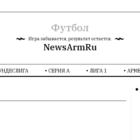
Футбол
Игра забывается, результат остается.
NewsArmRu
УНДЕСЛИГА
СЕРИЯ А
ЛИГА 1
AРМ