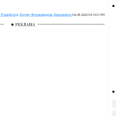
с Рэшфорд
Бруну Фернандеш
Каземиро
,
,
|
26.05.2023 | 01:10
|
399
РЕКЛАМА