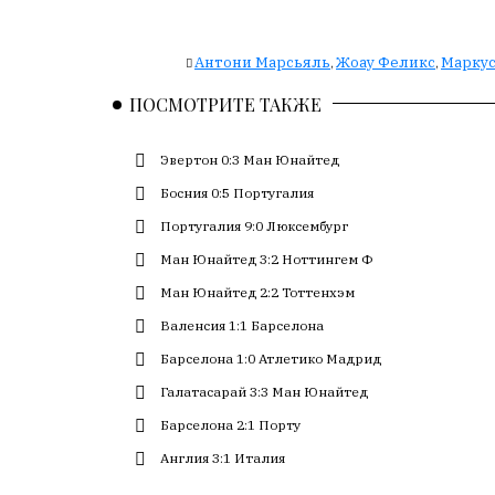
с
большим
Антони Марсьяль
Жоау Феликс
Марку
,
,
трудом,
но
ПОСМОТРИТЕ ТАКЖЕ
с
душой.
Эвертон 0:3 Ман Юнайтед
Редакция
Босния 0:5 Португалия
не
Португалия 9:0 Люксембург
лезет
в
Ман Юнайтед 3:2 Ноттингем Ф
авторские
Ман Юнайтед 2:2 Тоттенхэм
тексты,
Валенсия 1:1 Барселона
не
кромсает
Барселона 1:0 Атлетико Мадрид
их
Галатасарай 3:3 Ман Юнайтед
и
не
Барселона 2:1 Порту
искажает
Англия 3:1 Италия
смысл.