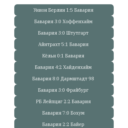
Унион Берлин 1:5 Бавария
Онлайн
всего:
Бавария 3:0 Хоффенхайм
1
Гостей:
Бавария 3:0 Штутгарт
1
Айнтрахт 5:1 Бавария
Пользователей:
0
Кёльн 0:1 Бавария
Бавария 4:2 Хайденхайм
НАШИ
Бавария 8:0 Дармштадт 98
ПРАВИЛА
Бавария 3:0 Фрайбург
Тонкие
материалы
РБ Лейпциг 2:2 Бавария
для
независимо
Бавария 7:0 Бохум
мыслящих.
Бавария 2:2 Байер