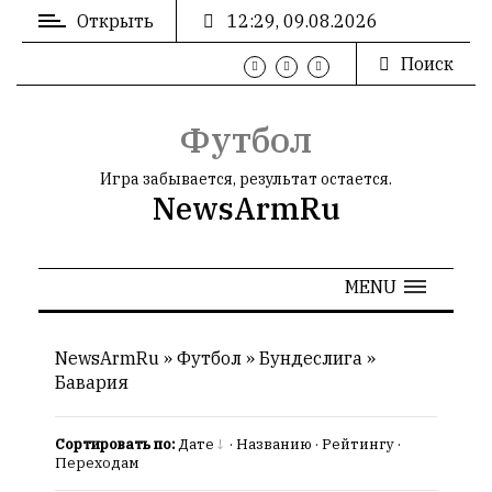
Открыть
12:29, 09.08.2026
Поиск
ВХОД
/
РЕГИСТРАЦИЯ
Футбол
Игра забывается, результат остается.
NewsArmRu
РЕКЛАМА
MENU
РЕКЛАМА
NewsArmRu
»
Футбол
»
Бундеслига
»
Бавария
СТАТИСТИКА
Сортировать по:
Дате
·
Названию
·
Рейтингу
·
Переходам