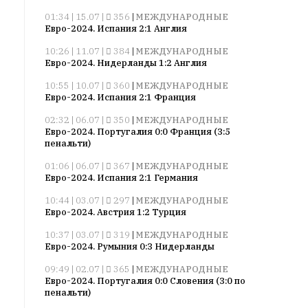
смысл.
01:34 | 15.07 |
356
|
МЕЖДУНАРОДНЫЕ
Евро-2024. Испания 2:1 Англия
Мнение
редакции
10:26 | 11.07 |
384
|
МЕЖДУНАРОДНЫЕ
Евро-2024. Нидерланды 1:2 Англия
не
является
10:55 | 10.07 |
360
|
МЕЖДУНАРОДНЫЕ
обязательным
Евро-2024. Испания 2:1 Франция
условием
02:32 | 06.07 |
350
|
МЕЖДУНАРОДНЫЕ
для
Евро-2024. Португалия 0:0 Франция (3:5
публикации.
пенальти)
Противоположные
01:06 | 06.07 |
367
|
МЕЖДУНАРОДНЫЕ
Евро-2024. Испания 2:1 Германия
мнения
публикуются,
10:44 | 03.07 |
297
|
МЕЖДУНАРОДНЫЕ
даже
Евро-2024. Австрия 1:2 Турция
если
10:37 | 03.07 |
319
|
МЕЖДУНАРОДНЫЕ
принимаются
Евро-2024. Румыния 0:3 Нидерланды
без
09:49 | 02.07 |
365
|
МЕЖДУНАРОДНЫЕ
восторга.
Евро-2024. Португалия 0:0 Словения (3:0 по
пенальти)
Главный