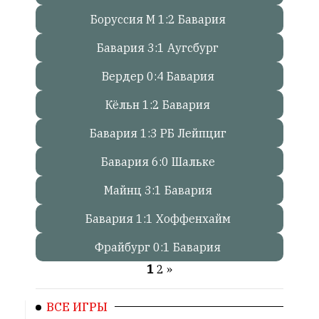
Сайт
обновляется
Боруссия М 1:2 Бавария
с
Бавария 3:1 Аугсбург
большим
трудом,
Вердер 0:4 Бавария
но
с
Кёльн 1:2 Бавария
душой.
Бавария 1:3 РБ Лейпциг
Редакция
не
Бавария 6:0 Шальке
лезет
в
Майнц 3:1 Бавария
авторские
тексты,
Бавария 1:1 Хоффенхайм
не
Фрайбург 0:1 Бавария
кромсает
их
1
2
»
и
не
ВСЕ ИГРЫ
искажает