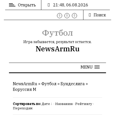
Открыть
21:48, 06.08.2026
Поиск
ВХОД
/
РЕГИСТРАЦИЯ
Футбол
Игра забывается, результат остается.
NewsArmRu
РЕКЛАМА
MENU
РЕКЛАМА
NewsArmRu
»
Футбол
»
Бундеслига
»
Боруссия М
СТАТИСТИКА
Сортировать по:
Дате
·
Названию
·
Рейтингу
·
Переходам