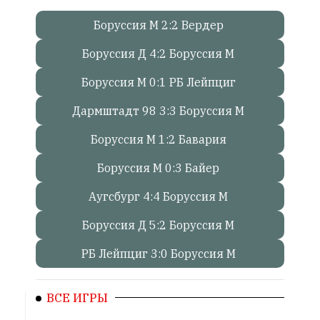
Боруссия М 2:2 Вердер
Онлайн
всего:
Боруссия Д 4:2 Боруссия М
1
Гостей:
Боруссия М 0:1 РБ Лейпциг
1
Дармштадт 98 3:3 Боруссия М
Пользователей:
0
Боруссия М 1:2 Бавария
Боруссия М 0:3 Байер
НАШИ
Аугсбург 4:4 Боруссия М
ПРАВИЛА
Боруссия Д 5:2 Боруссия М
Тонкие
материалы
РБ Лейпциг 3:0 Боруссия М
для
независимо
мыслящих.
ВСЕ ИГРЫ