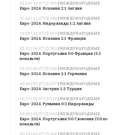
Сайт
01:34 | 15.07 |
356
|
МЕЖДУНАРОДНЫЕ
обновляется
Евро-2024. Испания 2:1 Англия
с
10:26 | 11.07 |
382
|
МЕЖДУНАРОДНЫЕ
большим
Евро-2024. Нидерланды 1:2 Англия
трудом,
10:55 | 10.07 |
359
|
МЕЖДУНАРОДНЫЕ
но
Евро-2024. Испания 2:1 Франция
с
душой.
02:32 | 06.07 |
350
|
МЕЖДУНАРОДНЫЕ
Евро-2024. Португалия 0:0 Франция (3:5
пенальти)
Редакция
не
01:06 | 06.07 |
366
|
МЕЖДУНАРОДНЫЕ
лезет
Евро-2024. Испания 2:1 Германия
в
10:44 | 03.07 |
297
|
МЕЖДУНАРОДНЫЕ
авторские
Евро-2024. Австрия 1:2 Турция
тексты,
не
10:37 | 03.07 |
319
|
МЕЖДУНАРОДНЫЕ
Евро-2024. Румыния 0:3 Нидерланды
кромсает
их
09:49 | 02.07 |
364
|
МЕЖДУНАРОДНЫЕ
и
Евро-2024. Португалия 0:0 Словения (3:0 по
пенальти)
не
искажает
00:29 | 02.07 |
366
|
МЕЖДУНАРОДНЫЕ