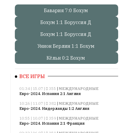
Бавария 7:0 Бохум
Онлайн
всего:
Бохум 1:1 Боруссия Д
1
Гостей:
Бохум 1:1 Боруссия Д
1
Унион Берлин 1:1 Бохум
Пользователей:
0
Кёльн 0:2 Бохум
ВСЕ ИГРЫ
НАШИ
ПРАВИЛА
01:34 | 15.07 |
355
|
МЕЖДУНАРОДНЫЕ
Евро-2024. Испания 2:1 Англия
Тонкие
материалы
10:26 | 11.07 |
382
|
МЕЖДУНАРОДНЫЕ
Евро-2024. Нидерланды 1:2 Англия
для
независимо
10:55 | 10.07 |
359
|
МЕЖДУНАРОДНЫЕ
мыслящих.
Евро-2024. Испания 2:1 Франция