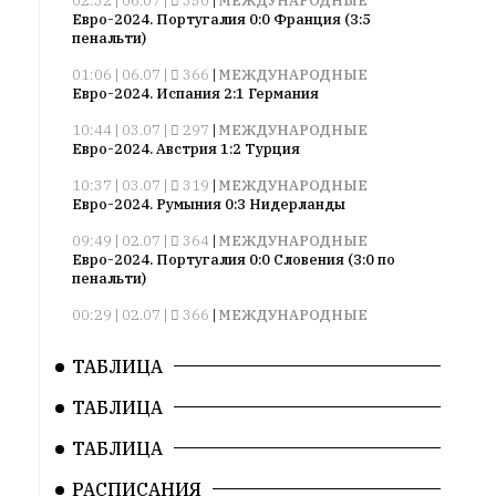
02:32 | 06.07 |
350
|
МЕЖДУНАРОДНЫЕ
Сайт
Евро-2024. Португалия 0:0 Франция (3:5
обновляется
пенальти)
с
01:06 | 06.07 |
366
|
МЕЖДУНАРОДНЫЕ
большим
Евро-2024. Испания 2:1 Германия
трудом,
но
10:44 | 03.07 |
297
|
МЕЖДУНАРОДНЫЕ
Евро-2024. Австрия 1:2 Турция
с
душой.
10:37 | 03.07 |
319
|
МЕЖДУНАРОДНЫЕ
Евро-2024. Румыния 0:3 Нидерланды
Редакция
не
09:49 | 02.07 |
364
|
МЕЖДУНАРОДНЫЕ
Евро-2024. Португалия 0:0 Словения (3:0 по
лезет
пенальти)
в
авторские
00:29 | 02.07 |
366
|
МЕЖДУНАРОДНЫЕ
Евро-2024. Франция 1:0 Бельгия
тексты,
не
ТАБЛИЦА
10:52 | 27.06 |
363
|
МЕЖДУНАРОДНЫЕ
кромсает
Евро-2024. Грузия 2:0 Португалия
ТАБЛИЦА
их
10:22 | 27.06 |
313
|
МЕЖДУНАРОДНЫЕ
и
Евро-2024. Чехия 1:2 Турция
ТАБЛИЦА
не
09:44 | 27.06 |
268
|
МЕЖДУНАРОДНЫЕ
искажает
РАСПИСАНИЯ