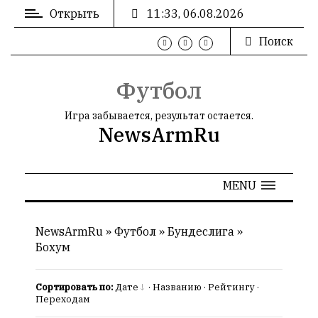
Открыть
11:33, 06.08.2026
Поиск
ВХОД
/
РЕГИСТРАЦИЯ
Футбол
Игра забывается, результат остается.
NewsArmRu
РЕКЛАМА
MENU
РЕКЛАМА
NewsArmRu
»
Футбол
»
Бундеслига
»
Бохум
СТАТИСТИКА
Сортировать по:
Дате
·
Названию
·
Рейтингу
·
Переходам