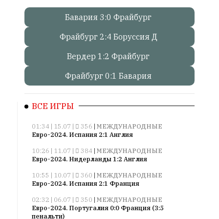
Бавария 3:0 Фрайбург
Онлайн
всего:
Фрайбург 2:4 Боруссия Д
1
Гостей:
Вердер 1:2 Фрайбург
1
Фрайбург 0:1 Бавария
Пользователей:
0
ВСЕ ИГРЫ
01:34 | 15.07 |
356
|
МЕЖДУНАРОДНЫЕ
НАШИ
Евро-2024. Испания 2:1 Англия
ПРАВИЛА
10:26 | 11.07 |
384
|
МЕЖДУНАРОДНЫЕ
Тонкие
Евро-2024. Нидерланды 1:2 Англия
материалы
10:55 | 10.07 |
360
|
МЕЖДУНАРОДНЫЕ
для
Евро-2024. Испания 2:1 Франция
независимо
02:32 | 06.07 |
350
|
МЕЖДУНАРОДНЫЕ
мыслящих.
Евро-2024. Португалия 0:0 Франция (3:5
пенальти)