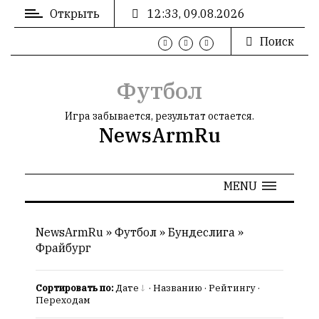
Открыть
12:33, 09.08.2026
Поиск
ВХОД
/
РЕГИСТРАЦИЯ
Футбол
Игра забывается, результат остается.
NewsArmRu
РЕКЛАМА
MENU
РЕКЛАМА
NewsArmRu
»
Футбол
»
Бундеслига
»
Фрайбург
СТАТИСТИКА
Сортировать по:
Дате
·
Названию
·
Рейтингу
·
Переходам